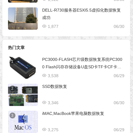
DELL-R730服务器ESXI5.5虚拟化数据恢复
成功
1,877
06/30
热门文章
PC3000-FLASH芯片级数据恢复系统PC300
1
0 Flash闪存存储设备U盘SD卡TF卡CF卡芯
片级数据恢复设备
3,538
06/29
SSD数据恢复
2
3,346
06/30
iMAC,MacBook苹果电脑数据恢复
3
3,275
06/29