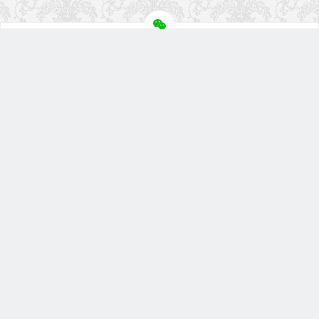
关注盘首
扫描微信二维码
微信小程序
盘首淘宝店
联系我们
地址：苏州市高新区滨河路588号赛格数码广场4楼4F61室