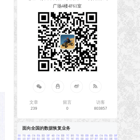
广场4楼4F61室
文章
留言
访客
239
0
803857
面向全国的数据恢复业务