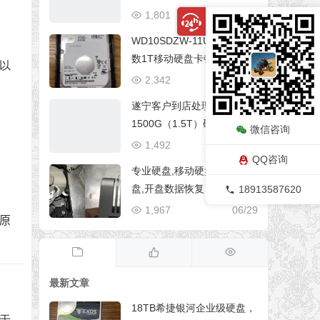
1,801
04/05
WD10SDZW-11UMGS0西
数1T移动硬盘卡顿、无法复
以
制、有坏道数据恢复
2,342
06/29
遂宁客户到店处理09年希捷
1500G（1.5T）硬盘数据完
微信咨询
整恢复
1,492
04/05
QQ咨询
专业硬盘,移动硬盘,服务器硬
盘,开盘数据恢复 开盘数据恢
18913587620
复
1,967
06/29
原
最新文章
18TB希捷银河企业级硬盘，
用于