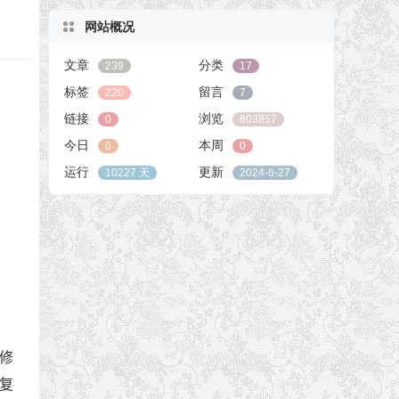
网站概况
文章
分类
239
17
标签
留言
220
7
链接
浏览
0
803857
今日
本周
0
0
运行
更新
10227 天
2024-6-27
修
恢复