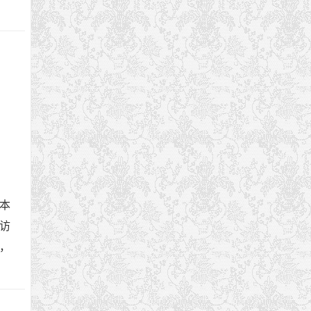
成本
访
速，
绍。