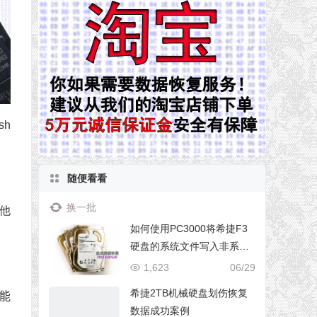
h
随便看看
换一批
他
如何使用PC3000将希捷F3
硬盘的系统文件写入非系统
磁头
1,623
06/29
希捷2TB机械硬盘划伤恢复
能
数据成功案例