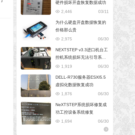
硬件损坏开盘恢复数据成功
2,446
03/11
为什么硬盘开盘数据恢复的
价格那么贵
2,975
06/30
NEXTSTEP v3.3进口机台工
控机系统损坏无法引导系统
修复成功
1,919
06/30
DELL-R730服务器ESXI5.5
虚拟化数据恢复成功
1,876
06/30
NeXTSTEP系统损坏修复成
功工控设备系统修复
1,694
06/30