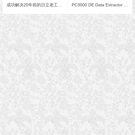
成功解决20年前的日立老工控机磁盘错误无法开机
PC3000 DE Data Extractor RAID Edition 如何使用Ext4文件系统元数据构建RAID阵列