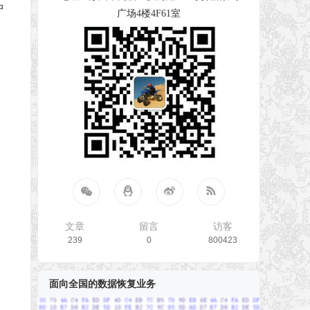
中
广场4楼4F61室
文章
留言
访客
239
0
800423
面向全国的数据恢复业务