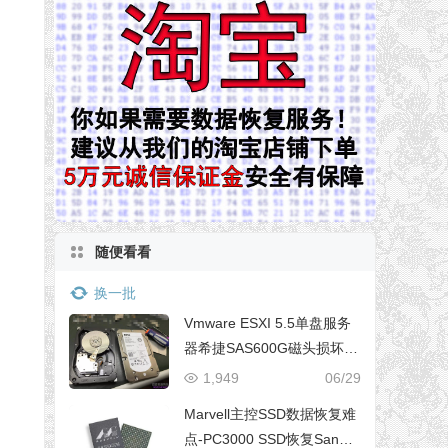
随便看看
换一批
Vmware ESXI 5.5单盘服务
器希捷SAS600G磁头损坏数
据恢复成功
1,949
06/29
Marvell主控SSD数据恢复难
点-PC3000 SSD恢复Sandis