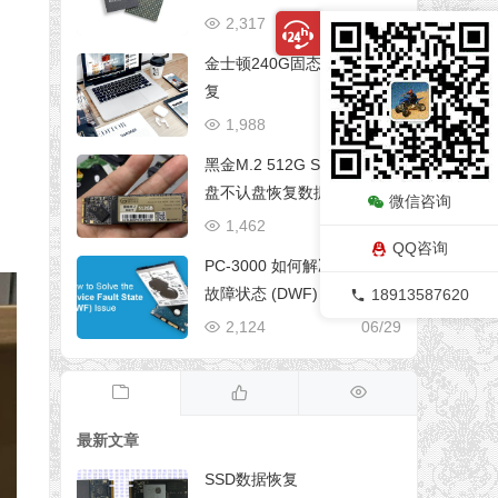
k Ultra II, SSD Plus和WD Bl
2,317
06/29
ue (Marvell CPU)
金士顿240G固态进水数据恢
复
1,988
06/29
黑金M.2 512G SSD固态硬
盘不认盘恢复数据成功案例
微信咨询
1,462
06/29
QQ咨询
PC-3000 如何解决希捷硬盘
故障状态 (DWF) 问题
18913587620
2,124
06/29
最新文章
SSD数据恢复