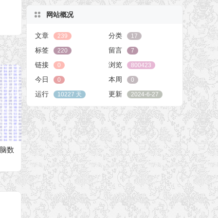
网站概况
文章
分类
239
17
标签
留言
220
7
链接
浏览
0
800423
今日
本周
0
0
运行
更新
10227 天
2024-6-27
电脑数