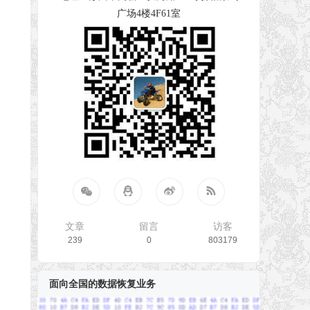
广场4楼4F61室
文章
留言
访客
239
0
803179
面向全国的数据恢复业务