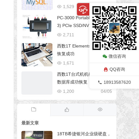
1,529
06/29
PC-3000 Portable III简称(P
3) PCIe SSD/NVMe协议SS
D数据恢复设备
2,711
06/29
西数1T Elements 开盘数据
恢复成功
微信咨询
1,671
06/29
QQ咨询
西数1T台式机机械硬盘超市
数据库成功恢复
18913587620
1,200
04/05
最新文章
18TB希捷银河企业级硬盘，