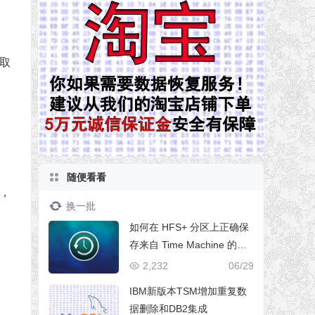
读取
随便看看
目，
换一批
如何在 HFS+ 分区上正确保
存来自 Time Machine 的数
据
2,232
06/29
IBM新版本TSM增加重复数
据删除和DB2集成