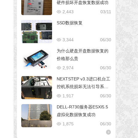
硬件损坏开盘恢复数据成功
2,443
03/11
SSD数据恢复
3,344
06/30
为什么硬盘开盘数据恢复的
价格那么贵
2,974
06/30
NEXTSTEP v3.3进口机台工
控机系统损坏无法引导系统
修复成功
1,917
06/30
DELL-R730服务器ESXI5.5
虚拟化数据恢复成功
1,875
06/30