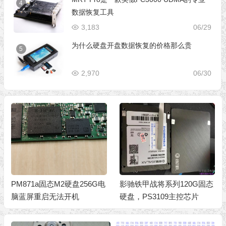
4
数据恢复工具
3,183
06/29
为什么硬盘开盘数据恢复的价格那么贵
5
2,970
06/30
PM871a固态M2硬盘256G电
影驰铁甲战将系列120G固态
脑蓝屏重启无法开机
硬盘，PS3109主控芯片