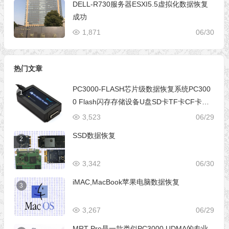
DELL-R730服务器ESXI5.5虚拟化数据恢复
成功
1,871
06/30
热门文章
PC3000-FLASH芯片级数据恢复系统PC300
1
0 Flash闪存存储设备U盘SD卡TF卡CF卡芯
片级数据恢复设备
3,523
06/29
SSD数据恢复
2
3,342
06/30
iMAC,MacBook苹果电脑数据恢复
3
3,267
06/29
MRT Pro是一款类似PC3000 UDMA的专业