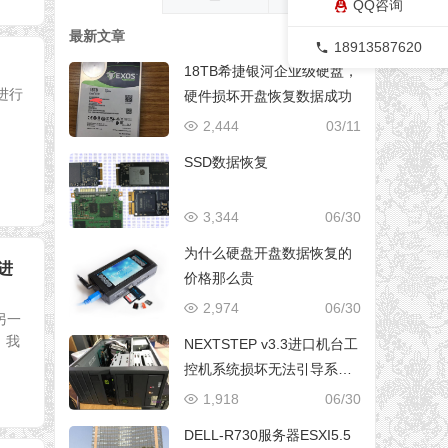
QQ咨询
最新文章
18913587620
18TB希捷银河企业级硬盘，
进行
硬件损坏开盘恢复数据成功
2,444
03/11
SSD数据恢复
3,344
06/30
为什么硬盘开盘数据恢复的
版进
价格那么贵
2,974
06/30
另一
，我
NEXTSTEP v3.3进口机台工
控机系统损坏无法引导系统
修复成功
1,918
06/30
DELL-R730服务器ESXI5.5