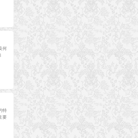
及何
操
的特
主要