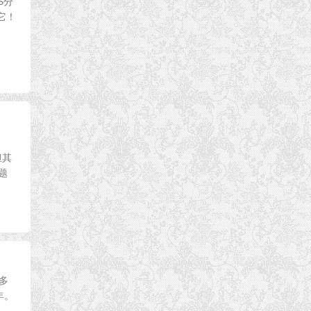
S分
它！
但其
题
多
年。