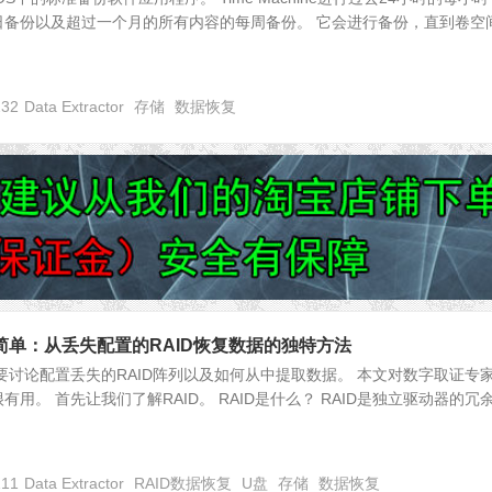
备份以及超过一个月的所有内容的每周备份。 它会进行备份，直到卷空间.
232
Data Extractor
存储
数据恢复
简单：从丢失配置的RAID恢复数据的独特方法
要讨论配置丢失的RAID阵列以及如何从中提取数据。 本文对数字取证专
用。 首先让我们了解RAID。 RAID是什么？ RAID是独立驱动器的冗
111
Data Extractor
RAID数据恢复
U盘
存储
数据恢复