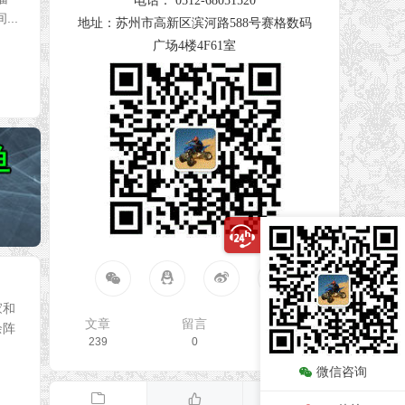
电话： 0512-68051520
..
地址：苏州市高新区滨河路588号赛格数码
广场4楼4F61室
家和
文章
留言
访客
余阵
239
0
803410
微信咨询