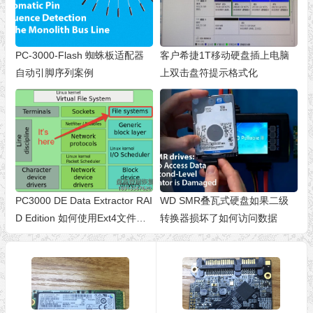
PC-3000-Flash 蜘蛛板适配器
客户希捷1T移动硬盘插上电脑
自动引脚序列案例
上双击盘符提示格式化
PC3000 DE Data Extractor RAI
WD SMR叠瓦式硬盘如果二级
D Edition 如何使用Ext4文件系
转换器损坏了如何访问数据
统元数据构建RAID阵列