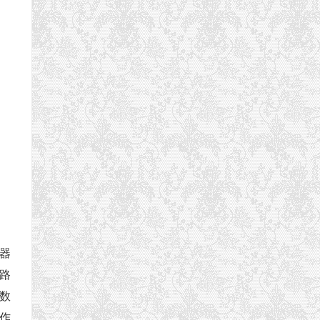
器
电路
数
作