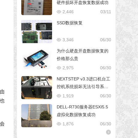
硬件损坏开盘恢复数据成功
2,446
03/11
SSD数据恢复
3,346
06/30
为什么硬盘开盘数据恢复的
价格那么贵
2,975
06/30
NEXTSTEP v3.3进口机台工
控机系统损坏无法引导系统
由
修复成功
1,919
06/30
也
DELL-R730服务器ESXI5.5
虚拟化数据恢复成功
也会
1,876
06/30