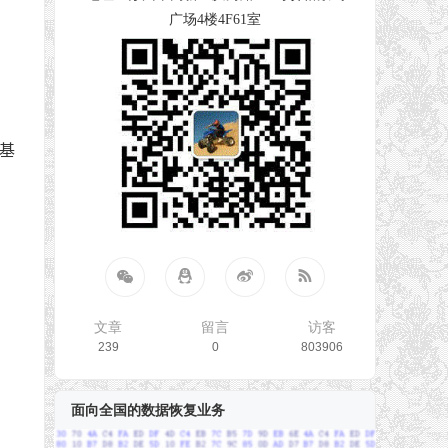
广场4楼4F61室
基
文章
留言
访客
239
0
803906
面向全国的数据恢复业务