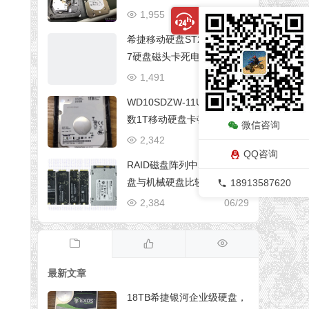
据恢复成功
1,955
06/29
希捷移动硬盘ST2000LM00
7硬盘磁头卡死电机无法旋转
数据恢复
1,491
04/05
WD10SDZW-11UMGS0西
数1T移动硬盘卡顿、无法复
微信咨询
制、有坏道数据恢复
2,342
06/29
QQ咨询
RAID磁盘阵列中SSD固态硬
盘与机械硬盘比较
18913587620
2,384
06/29
最新文章
18TB希捷银河企业级硬盘，