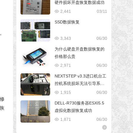
硬件损坏开盘恢复数据成功
2,441
03/11
SSD数据恢复
。
3,343
06/30
为什么硬盘开盘数据恢复的
价格那么贵
2,971
06/30
NEXTSTEP v3.3进口机台工
控机系统损坏无法引导系统
修复成功
1,915
06/30
修
DELL-R730服务器ESXI5.5
恢
虚拟化数据恢复成功
1,871
06/30