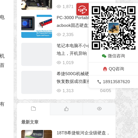
1,871
06/29
电
PC-3000 Portable III苹果M
acbook固态硬盘支持的接口
类型和问题
2,335
06/30
笔记本电脑不小心碰到掉落
地上，开机异响，无法正常
微信咨询
机
开机
1,019
04/05
首
QQ咨询
希捷500G机械硬盘无法读取
恢复数据成功案例
18913587620
1,313
04/05
有
最新文章
18TB希捷银河企业级硬盘，