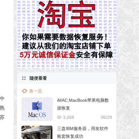
随便看看
换一批
中
iMAC,MacBook苹果电脑数
熟
据恢复
苏
3,268
06/29
三盘IBM服务器，用友软件
账套恢复成功