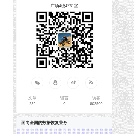
广场4楼4F61室
文章
留言
访客
239
0
802500
面向全国的数据恢复业务