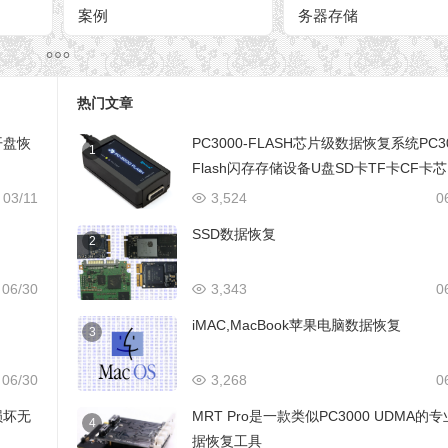
案例
务器存储
热门文章
开盘恢
PC3000-FLASH芯片级数据恢复系统PC3
1
Flash闪存存储设备U盘SD卡TF卡CF卡
级数据恢复设备
03/11
3,524
0
SSD数据恢复
2
06/30
3,343
0
iMAC,MacBook苹果电脑数据恢复
3
06/30
3,268
0
损坏无
MRT Pro是一款类似PC3000 UDMA的
4
据恢复工具