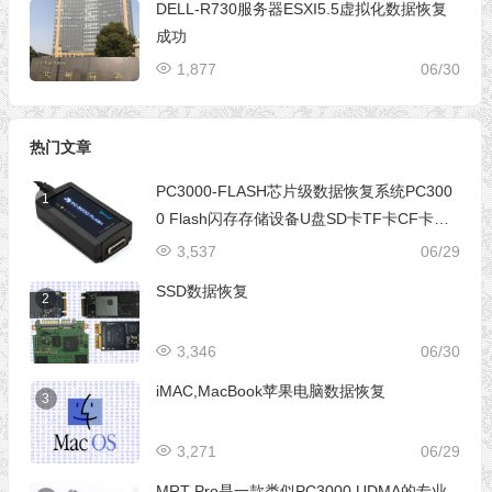
DELL-R730服务器ESXI5.5虚拟化数据恢复
成功
1,877
06/30
热门文章
PC3000-FLASH芯片级数据恢复系统PC300
1
0 Flash闪存存储设备U盘SD卡TF卡CF卡芯
片级数据恢复设备
3,537
06/29
SSD数据恢复
2
3,346
06/30
iMAC,MacBook苹果电脑数据恢复
3
3,271
06/29
MRT Pro是一款类似PC3000 UDMA的专业