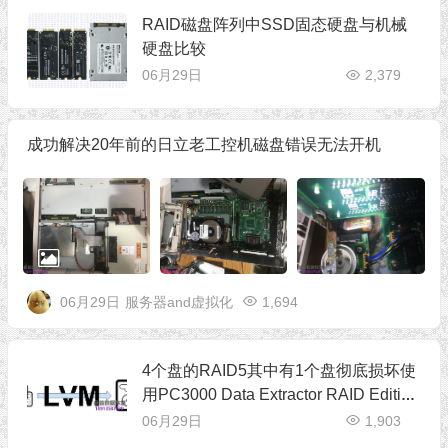
RAID磁盘阵列中SSD固态硬盘与机械
硬盘比较
06月29日
2,379
成功解决20年前的日立老工控机磁盘错误无法开机
06月29日
服务器and虚拟化
1,694
4个盘的RAID5其中有1个盘彻底损坏使
用PC3000 Data Extractor RAID Edition
版进行恢复
06月29日
1,903