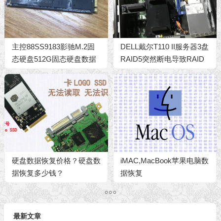
主控88SS9183影驰M.2固
DELL戴尔T110 II服务器3盘
态硬盘512G固态硬盘数据
RAID5突然断电导致RAID
恢复成功
阵列信息丢失2小时恢复完
成
硬盘数据恢复价格？硬盘数
iMAC,MacBook苹果电脑数
据恢复多少钱？
据恢复
最新文章