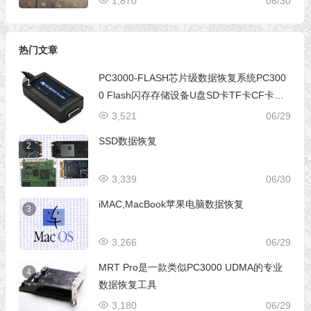
1,870
06/30
热门文章
PC3000-FLASH芯片级数据恢复系统PC300
1
0 Flash闪存存储设备U盘SD卡TF卡CF卡芯
片级数据恢复设备
3,521
06/29
SSD数据恢复
2
3,339
06/30
iMAC,MacBook苹果电脑数据恢复
3
3,266
06/29
MRT Pro是一款类似PC3000 UDMA的专业
4
数据恢复工具
3,180
06/29