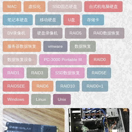
MAC
虚拟化
SSD固态硬盘
台式机电脑硬盘
笔记本硬盘
移动硬盘
U盘
存储卡
DV录像机
硬盘录像机
RAID5
RAID数据恢复
服务器数据恢复
vmware
数据恢复
数据恢复设备
PC-3000 Portable III
RAID0
RAID1
RAID3
SSD数据恢复
RAID5E
RAID5EE
RAID6
RAID10
RAID0+1
Windows
Linux
Unix