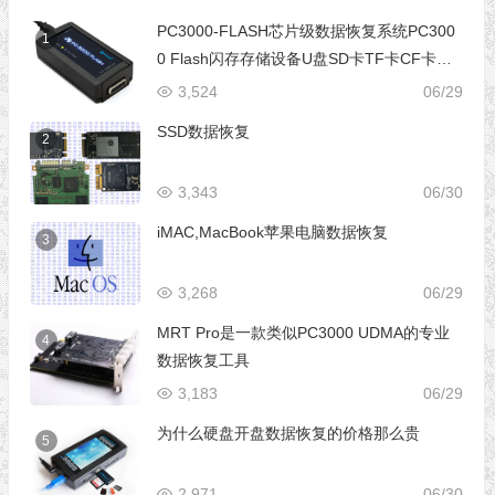
PC3000-FLASH芯片级数据恢复系统PC300
1
0 Flash闪存存储设备U盘SD卡TF卡CF卡芯
片级数据恢复设备
3,524
06/29
SSD数据恢复
2
3,343
06/30
iMAC,MacBook苹果电脑数据恢复
3
3,268
06/29
MRT Pro是一款类似PC3000 UDMA的专业
4
数据恢复工具
3,183
06/29
为什么硬盘开盘数据恢复的价格那么贵
5
2,971
06/30