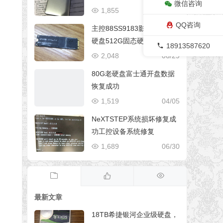
微信咨询
1,855
06/29
QQ咨询
主控88SS9183影驰M.2固态
硬盘512G固态硬盘数据恢复
18913587620
成功
2,048
06/29
80G老硬盘富士通开盘数据
恢复成功
1,519
04/05
NeXTSTEP系统损坏修复成
功工控设备系统修复
1,689
06/30
最新文章
18TB希捷银河企业级硬盘，