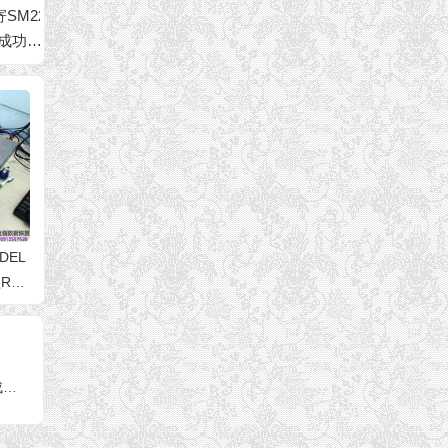
22
英特尔Intel SSD通病
威刚SP580 120G SS
120G
功恢
现象开机卡LOGO界
D固态硬盘数据恢复成
8XT
面PE进不去
功
件
DEL
RAI
希捷1TB移动硬盘磁头损坏开盘数据恢复成功案例