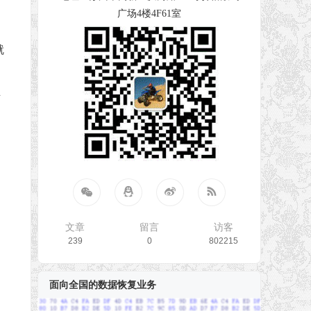
广场4楼4F61室
就
业
文章
留言
访客
239
0
802215
面向全国的数据恢复业务