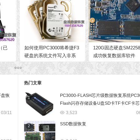
（已
如何使用PC3000将希捷F3
120G固态硬盘SM2258
硬盘的系统文件写入非系
成功恢复数据库软件
统磁头
热门文章
开盘恢
PC3000-FLASH芯片级数据恢复系统PC3
1
Flash闪存存储设备U盘SD卡TF卡CF卡
级数据恢复设备
03/11
3,523
0
SSD数据恢复
2