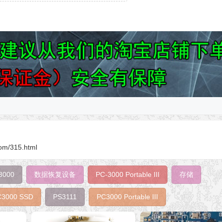
om/315.html
3000
数据恢复设备
PC-3000 Portable III
存储
C3000 SSD
PS3111
PC3000 Portable III