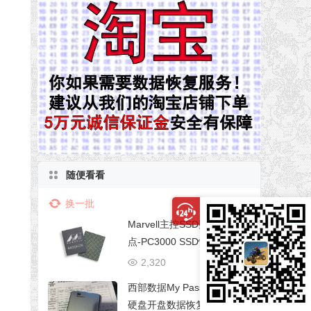
随便看看
换一批
Marvell主控SSD数据恢复难
点-PC3000 SSD恢复Sandis
k Ultra II, SSD Plus和WD Bl
2,320
06/29
ue (Marvell CPU)
西部数据My Passport移动
硬盘开盘数据恢复成功