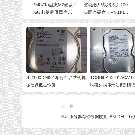
G固态进水
PM871a固态M2硬盘2
影驰铁甲战将系列120
主
56G电脑蓝屏重启无
G固态硬盘，PS3109
2
法开机
主控芯片
硬
ST2000DM001希捷2T台式机机
TOSHIBA DT01ACA1
械硬盘数据恢复
响磁头损坏无法识别开
复成功
上一篇