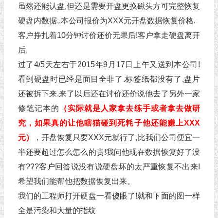
虽然还能认盘,但还是需要开盘更换磁头方可完整恢复
硬盘内数据,,本公司报价为XXX元开盘数据恢复价格.
客户挣扎着10分钟讨价还价无果后!客户拿走硬盘离开
后,
过了4/5天左右于2015年9月17日上午又送到本公司!
看到硬盘时已经是面目全非了.标签纸都没有了,盘片
还被拆下来,来了以后还在讨价还价说他去了另外一家
修笔记本的
（实际就是人家拿去练手或者拿去做研
究，如果真的让他瞎猫碰到死耗子他还能赚上XXX
元）
，开盘恢复只要XXX元就行了,比我们公司便宜一
半还要超过怎么怎么的贵!我问他现在数据恢复好了没
有???客户回答说没有说硬盘坏的太严重恢复不出来!
希望我们能帮他把数据恢复出来。
我们的工程师打开硬盘一看傻眼了!就和下面的图一样
全是污染和大量的指纹