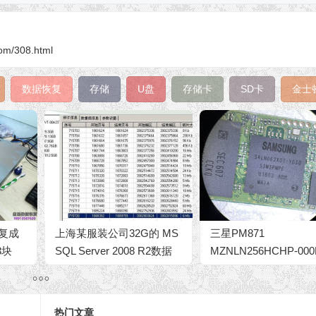
om/308.html
数据恢复
存储
U盘
存储卡
SD卡
金士
复成
上海某服装公司32G的 MS
三星PM871
3块
SQL Server 2008 R2数据
MZNLN256HCHP-000
中两块
库恢复修复案例
SSD无法识别BitLocke
区加密数据恢复成功
热门文章