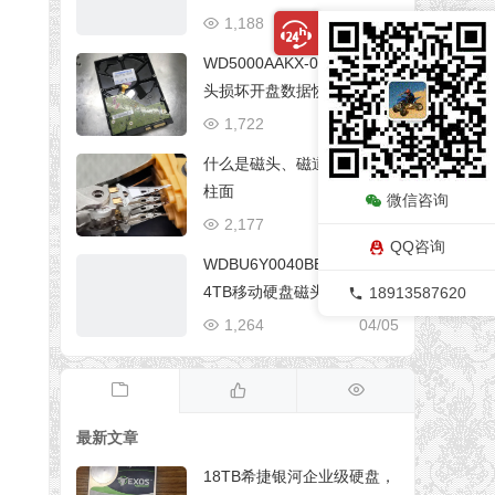
1,188
04/05
WD5000AAKX-08ERMA0磁
头损坏开盘数据恢复成功
1,722
06/29
什么是磁头、磁道、扇区、
柱面
微信咨询
2,177
06/29
QQ咨询
WDBU6Y0040BBK西部数据
4TB移动硬盘磁头损坏开盘
18913587620
数据恢复成功
1,264
04/05
最新文章
18TB希捷银河企业级硬盘，