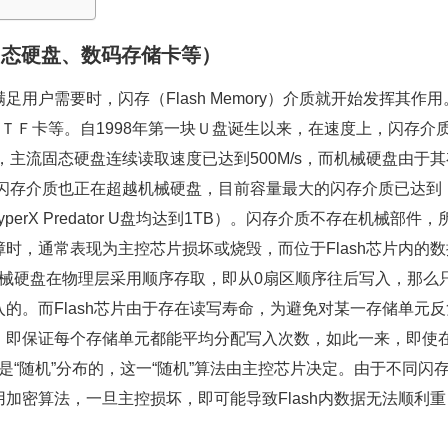
、固态硬盘、数码存储卡等）
户需要时，闪存（Flash Memory）介质就开始发挥其作用
、ＴＦ卡等。自1998年第一块Ｕ盘诞生以来，在速度上，闪存介
，主流固态硬盘连续读取速度已达到500M/s，而机械硬盘由于其
上，闪存介质也正在超越机械硬盘，目前容量最大的闪存介质已达到
erX Predator U盘均达到1TB）。闪存介质不存在机械部件，
时，通常表现为主控芯片损坏或烧毁，而位于Flash芯片内的数
，机械硬盘在物理层采用顺序存取，即从0扇区顺序往后写入，那么
的。而Flash芯片由于存在读写寿命，为避免对某一存储单元反
，即保证每个存储单元都能平均分配写入次数，如此一来，即使
也是“随机”分布的，这一“随机”算法由主控芯片决定。由于不同闪
加密算法，一旦主控损坏，即可能导致Flash内数据无法顺利重