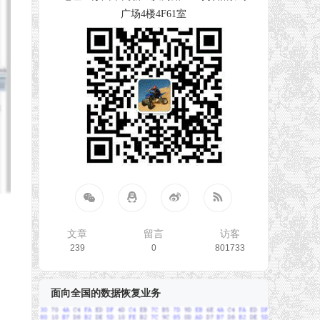
广场4楼4F61室
文章
留言
访客
239
0
801733
面向全国的数据恢复业务