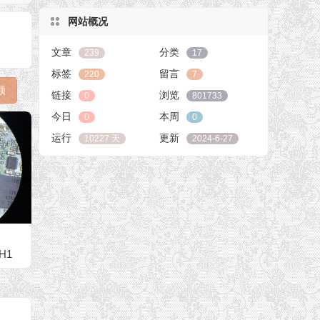
网站概况
文章
分类
239
17
标签
留言
220
7
顿
链接
浏览
0
801733
今日
本周
0
0
运行
更新
10227 天
2024-6-27
H1
r分