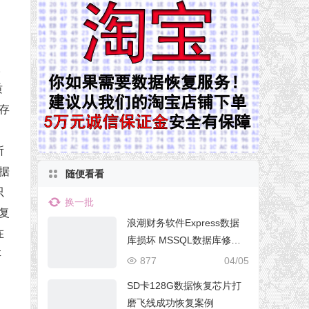
。
质
存
所
据
随便看看
只
换一批
复
浪潮财务软件Express数据
在
库损坏 MSSQL数据库修复
存
成功
877
04/05
SD卡128G数据恢复芯片打
磨飞线成功恢复案例