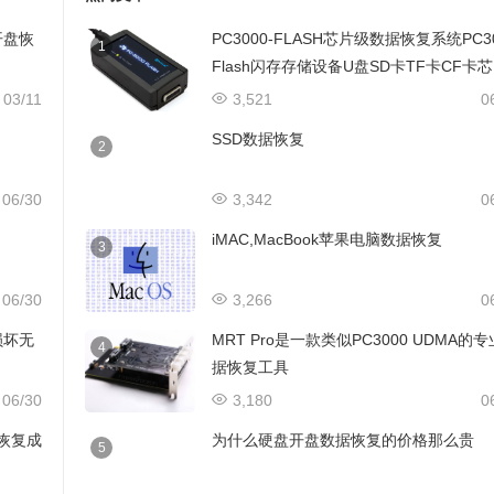
开盘恢
PC3000-FLASH芯片级数据恢复系统PC3
1
Flash闪存存储设备U盘SD卡TF卡CF卡
级数据恢复设备
03/11
3,521
0
SSD数据恢复
2
06/30
3,342
0
iMAC,MacBook苹果电脑数据恢复
3
06/30
3,266
0
损坏无
MRT Pro是一款类似PC3000 UDMA的
4
据恢复工具
06/30
3,180
0
据恢复成
为什么硬盘开盘数据恢复的价格那么贵
5