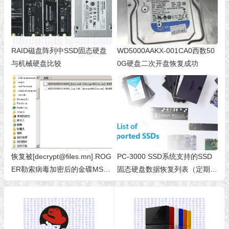
RAID磁盘阵列中SSD固态硬盘
WD5000AAKX-001CA0西数50
与机械硬盘比较
0G硬盘二次开盘恢复成功
恢复被[decrypt@files.mn].ROG
PC-3000 SSD系统支持的SSD
ER勒索病毒加密后的金碟MS S
固态硬盘数据恢复列表（定期更
QL2008 R2 MDF数据库文件 勒
新，版本2.9.5）
索病毒加密