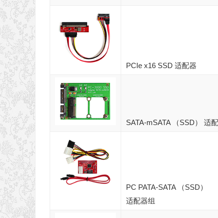
PCIe x16 SSD 适配器
SATA-mSATA （SSD） 适
PC PATA-SATA （SSD）
适配器组