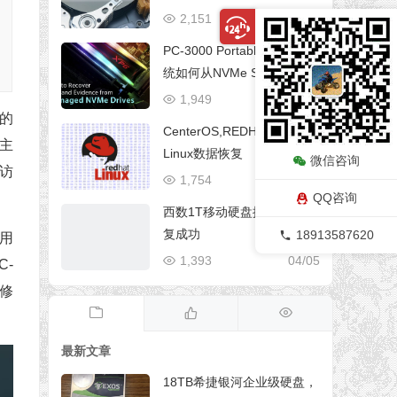
2,151
06/29
PC-3000 Portable III SSD系
统如何从NVMe SSD恢复数
据Silicon Motion系列（SM2
1,949
06/29
260，SM2263XT，HPH806
D的
CenterOS,REDHAT,Ubuntu,
8）
主
Linux数据恢复
微信咨询
访
1,754
06/29
QQ咨询
西数1T移动硬盘摔坏数据恢
复成功
18913587620
可用
1,393
04/05
-
维修
最新文章
18TB希捷银河企业级硬盘，