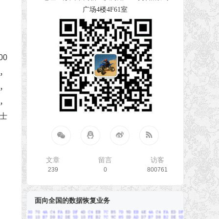
广场4楼4F61室
00
2，
)，
，
金士
文章
留言
访客
239
0
800761
面向全国的数据恢复业务