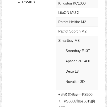
PS5013
Kingston KC1000
LiteON MU X
Patriot Hellfire M2
Patriot Scorch M2
Smartbuy M8
Smartbuy E13T
Apacer PP3480
Dexp L3
Novation 3D
+许多其他基于PS500
7、PS5008和ps5013的