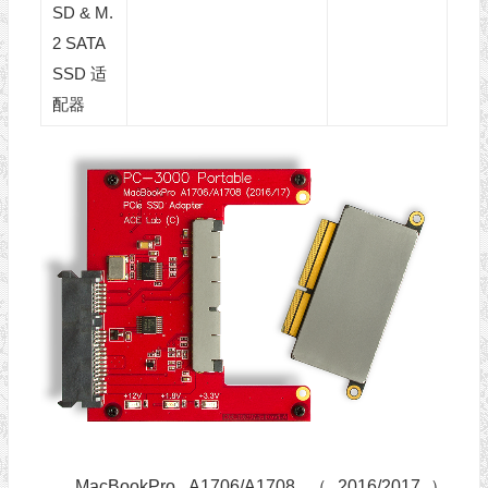
SD & M.
2 SATA
SSD 适
配器
MacBookPro A1706/A1708 （2016/2017）