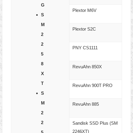
G
Plextor M6V
S
M
Plextor S2C
2
2
PNY CS1111
5
8
RevuAhn 850X
X
T
RevuAhn 900T PRO
S
M
RevuAhn 885
2
2
Sandisk SSD Plus (SM
2246XT)
5