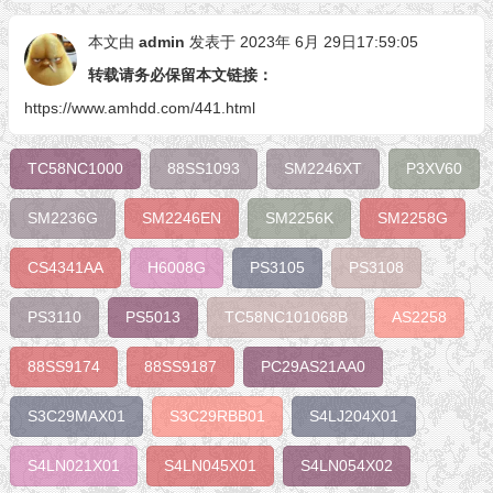
本文由
admin
发表于 2023年 6月 29日17:59:05
转载请务必保留本文链接：
https://www.amhdd.com/441.html
TC58NC1000
88SS1093
SM2246XT
P3XV60
SM2236G
SM2246EN
SM2256K
SM2258G
CS4341AA
H6008G
PS3105
PS3108
PS3110
PS5013
TC58NC101068B
AS2258
88SS9174
88SS9187
PC29AS21AA0
S3C29MAX01
S3C29RBB01
S4LJ204X01
S4LN021X01
S4LN045X01
S4LN054X02