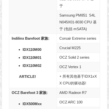
于
Samsung PM851 S4L
N045X01-8030 CPU 基
于
(包括 mSATA)
Indilinx Barefoot 家族:
Corsair Extreme series
Crucial M225
IDX110M00
OCZ Solid 2 series
IDX110M01
IDX110M02
OCZ Vertex 1
+ 所有其他基于IDX1xX
ARTICLE!
X CPU的驱动器!
OCZ Barefoot 3 家族:
AMD Radeon R7
OCZ ARC 100
IDX500Mxx