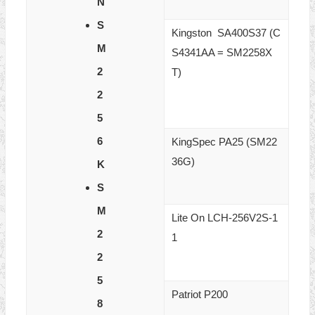
N
S
Kingston SA400S37 (C
M
S4341AA = SM2258X
2
T)
2
5
6
KingSpec PA25 (SM22
36G)
K
S
M
Lite On LCH-256V2S-1
2
1
2
5
Patriot P200
8