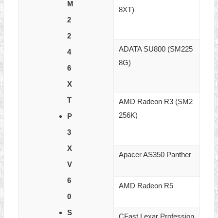
M
8XT)
2
2
ADATA SU800 (SM225
4
8G)
6
X
T
AMD Radeon R3 (SM2
256K)
P
3
X
Apacer AS350 Panther
V
6
AMD Radeon R5
0
S
CFast Lexar Profession