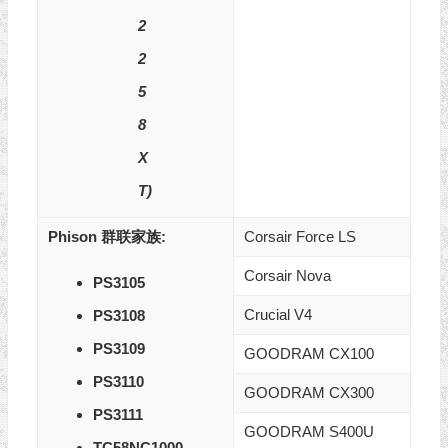
2
2
5
8
X
T)
Phison
群联
家族:
Corsair Force LS
Corsair Nova
PS3105
Crucial V4
PS3108
PS3109
GOODRAM CX100
PS3110
GOODRAM CX300
PS3111
GOODRAM S400U
TC58NC1000