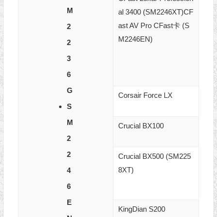
M
al 3400 (SM2246XT)CF
ast AV Pro CFast卡 (S
2
M2246EN)
2
3
6
G
Corsair Force LX
S
M
Crucial BX100
2
2
Crucial BX500 (SM225
8XT)
4
6
E
KingDian S200