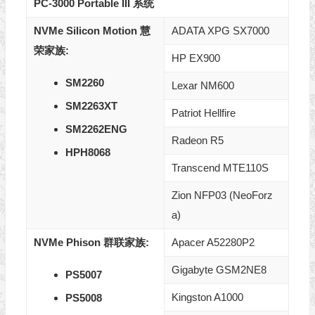
PC-3000 Portable III 系统
NVMe Silicon Motion 慧
ADATA XPG SX7000
荣
家族
:
HP EX900
SM2260
Lexar NM600
SM2263XT
Patriot Hellfire
SM2262ENG
Radeon R5
HPH8068
Transcend MTE110S
Zion NFP03 (NeoForz
a)
NVMe Phison
群联
家族
:
Apacer A52280P2
Gigabyte GSM2NE8
PS5007
Kingston A1000
PS5008