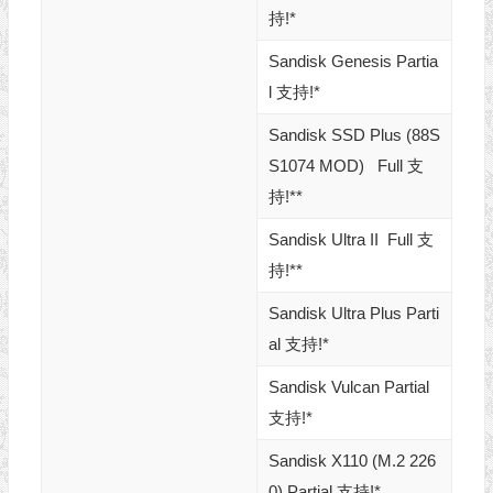
持!*
Sandisk Genesis Partia
l 支持!*
Sandisk SSD Plus (88S
S1074 MOD) Full 支
持!**
Sandisk Ultra II Full 支
持!**
Sandisk Ultra Plus Parti
al 支持!*
Sandisk Vulcan Partial
支持!*
Sandisk X110 (M.2 226
0) Partial 支持!*