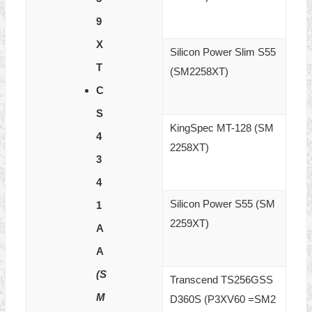
9
X
Silicon Power Slim S55
T
(SM2258XT)
C
S
KingSpec MT-128 (SM
4
2258XT)
3
4
Silicon Power S55 (SM
1
2259XT)
A
A
(S
Transcend TS256GSS
M
D360S (P3XV60 =SM2