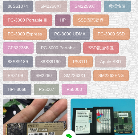
88SS1074
SM2258XT
SM2259XT
数据恢复
PC-3000 Portable III
HP
SSD固态硬盘
PC-3000 Express
PC-3000 UDMA
PC-3000 SSD
CP33238B
PC-3000 Portable
SSD数据恢复
88SS9189
88SS9190
PS3111
Apple SSD
PS3109
SM2260
SM2263XT
SM2262ENG
HPH8068
PS5007
PS5008