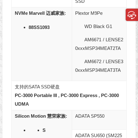
SSD
NVMe Marvell 迈威
家族
:
Plextor M9Pe
WD Black G1
88SS1093
AM6671 / LENSE2
0xxxMSP34MEAT2TA
AM6672 / LENSE3
0xxxMSP34MEAT3TA
支持的SATA SSD硬盘
PC-3000 Portable III
,
PC-3000 Express
,
PC-3000
UDMA
Silicon Motion 慧荣家族:
ADATA SP550
S
ADATA SU650 (SM225