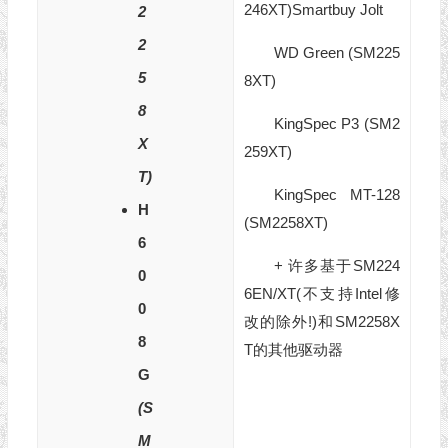
246XT)Smartbuy Jolt
2
2
WD Green (SM225
5
8XT)
8
KingSpec P3 (SM2
X
259XT)
T)
KingSpec MT-128
H
(SM2258XT)
6
+ 许多基于SM224
0
6EN/XT(不支持Intel修
0
改的除外!)和SM2258X
8
T的其他驱动器
G
(S
M