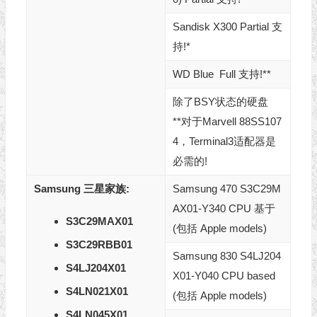
Sandisk X300 Partial 支
持!*
WD Blue Full 支持!**
除了BSY状态的硬盘
**对于Marvell 88SS107
4，Terminal3适配器是
必需的!
Samsung 三星家族:
Samsung 470 S3C29M
AX01-Y340 CPU 基于
S3C29MAX01
(包括 Apple models)
S3C29RBB01
Samsung 830 S4LJ204
S4LJ204X01
X01-Y040 CPU based
S4LN021X01
(包括 Apple models)
S4LN045X01