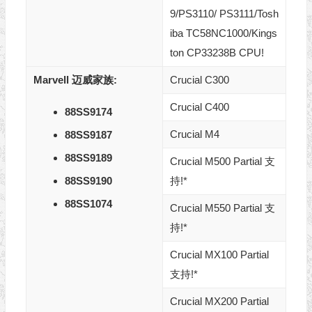
9/PS3110/ PS3111/Tosh
iba TC58NC1000/Kings
ton CP33238B CPU!
Marvell 迈威家族:
Crucial C300
Crucial C400
88SS9174
Crucial M4
88SS9187
88SS9189
Crucial M500 Partial 支
88SS9190
持!*
88SS1074
Crucial M550 Partial 支
持!*
Crucial MX100 Partial
支持!*
Crucial MX200 Partial