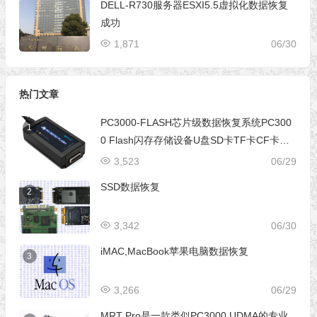
DELL-R730服务器ESXI5.5虚拟化数据恢复
成功
1,871
06/30
热门文章
PC3000-FLASH芯片级数据恢复系统PC300
1
0 Flash闪存存储设备U盘SD卡TF卡CF卡芯
片级数据恢复设备
3,523
06/29
SSD数据恢复
2
3,342
06/30
iMAC,MacBook苹果电脑数据恢复
3
3,266
06/29
MRT Pro是一款类似PC3000 UDMA的专业