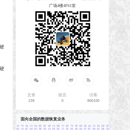
广场4楼4F61室
硬
硬
文章
留言
访客
239
0
800100
面向全国的数据恢复业务