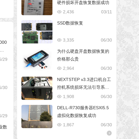
硬件损坏开盘恢复数据成功
2,436
03/11
SSD数据恢复
3,335
06/30
000
芯片
为什么硬盘开盘数据恢复的
价格那么贵
6/29
2,964
06/30
NEXTSTEP v3.3进口机台工
控机系统损坏无法引导系统
6/30
修复成功
1,908
06/30
DELL-R730服务器ESXI5.5
虚拟化数据恢复成功
6/29
1,867
06/30
专业数