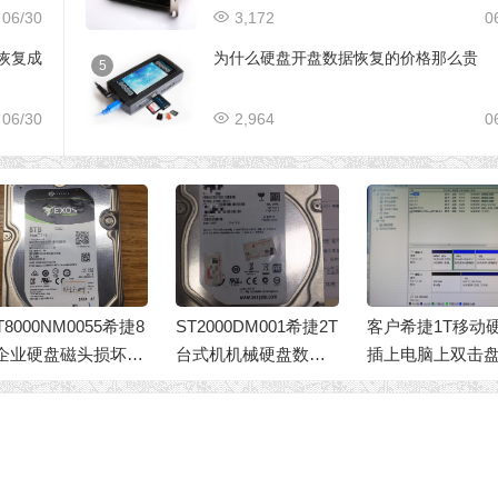
06/30
3,172
0
据恢复成
为什么硬盘开盘数据恢复的价格那么贵
5
06/30
2,964
0
T8000NM0055希捷8
ST2000DM001希捷2T
客户希捷1T移动
企业硬盘磁头损坏开
台式机机械硬盘数据
插上电脑上双击
恢复数据成功
恢复
提示格式化