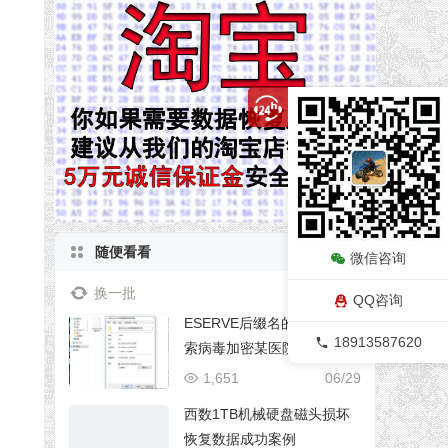
随便看看
微信咨询
换一批
QQ咨询
ESERVE后缀名的比特币勒
18913587620
索病毒加密某医院MS SQL2
012数据库数据恢复成功
1,651
06/29
西数1TB机械硬盘磁头损坏
恢复数据成功案例