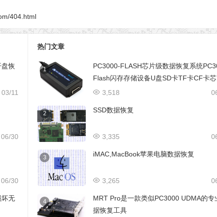
om/404.html
热门文章
开盘恢
PC3000-FLASH芯片级数据恢复系统PC3
1
Flash闪存存储设备U盘SD卡TF卡CF卡
级数据恢复设备
03/11
3,518
0
SSD数据恢复
2
06/30
3,335
0
iMAC,MacBook苹果电脑数据恢复
3
06/30
3,265
0
损坏无
MRT Pro是一款类似PC3000 UDMA的
4
据恢复工具