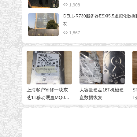
1,908
DELL-R730服务器ESXI5.5虚拟化数
功
1,867
-11UMG
上海客户寄修一块东
大容量硬盘16T机械硬
S
移动硬盘卡
芝1T移动硬盘MQ04U
盘数据恢复
T
制、有坏
BF100需要二次开盘
盘
恢复数据