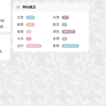
网站概况
文章
分类
239
17
掉线
标签
留言
220
7
数据恢
链接
浏览
0
800100
今日
本周
0
0
运行
更新
10227 天
2024-6-27
成都客户到店处理希捷1T台式机机械硬盘成功恢复