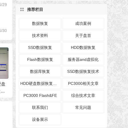
6/29
推荐栏目
数据恢复
成功案例
6/30
技术资料
关于盘首
SSD数据恢复
HDD数据恢复
Flash数据恢复
服务器and虚拟化
数据库恢复
SSD数据恢复技术
HDD硬盘数据恢复技术
PC3000相关文章
硬盘
WD5000AAKX-001CA
WD10JPVX-75JC3T0
希捷1
盘符
0西数500G硬盘二次
WD1TB笔记本硬盘,二
损坏开
PC3000 Flash&FE
综合技术文章
开盘恢复成功
次开盘数据恢复成功
功案例
联系我们
常见问题
设备展示