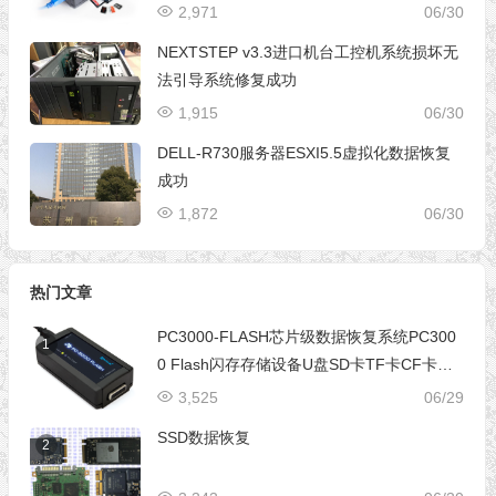
2,971
06/30
NEXTSTEP v3.3进口机台工控机系统损坏无
法引导系统修复成功
1,915
06/30
DELL-R730服务器ESXI5.5虚拟化数据恢复
成功
1,872
06/30
热门文章
PC3000-FLASH芯片级数据恢复系统PC300
1
0 Flash闪存存储设备U盘SD卡TF卡CF卡芯
片级数据恢复设备
3,525
06/29
SSD数据恢复
2