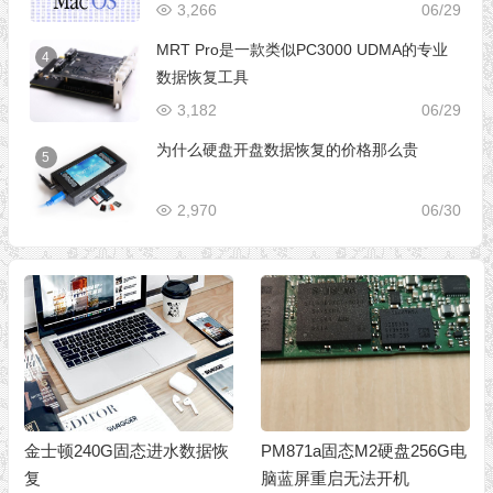
3,266
06/29
MRT Pro是一款类似PC3000 UDMA的专业
4
数据恢复工具
3,182
06/29
为什么硬盘开盘数据恢复的价格那么贵
5
2,970
06/30
PM871a固态M2硬盘256G电
影驰铁甲战将系列120G固态
脑蓝屏重启无法开机
硬盘，PS3109主控芯片