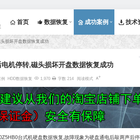
首页
数据恢复
成功案例
技术
复
,磁头损坏开盘数据恢复成功
声后电机停转,磁头损坏开盘数据恢复成功
案例
HDD数据恢复
1,970
字数 214
阅读模式
00Z5HB0台式机硬盘数据恢复,故障现象为硬盘通电后敲两声后