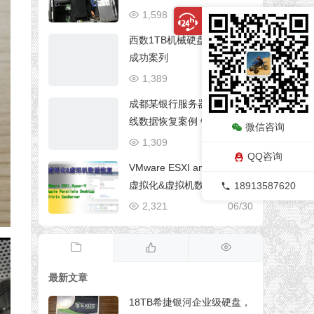
列信息丢失2小时恢复完成
1,598
06/29
西数1TB机械硬盘数据恢复
成功案列
1,389
04/05
成都某银行服务器4块硬盘掉
线数据恢复案例 银行服务器
微信咨询
数据恢复
1,309
04/05
QQ咨询
VMware ESXI and Hyper-V
虚拟化&虚拟机数据恢复
18913587620
2,321
06/30
最新文章
18TB希捷银河企业级硬盘，