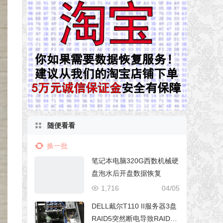
随便看看
换一批
笔记本电脑320G西数机械硬
盘泡水后开盘数据恢复
1,716
04/05
DELL戴尔T110 II服务器3盘
RAID5突然断电导致RAID阵