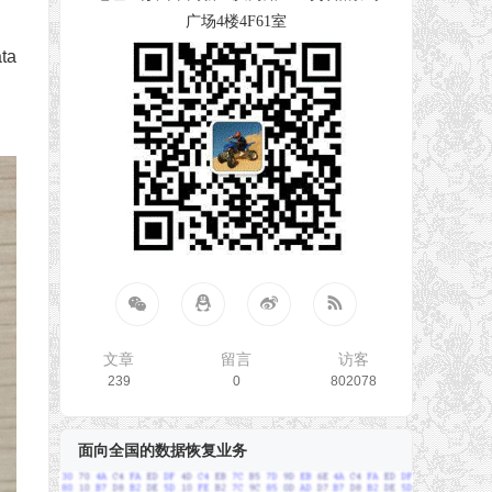
广场4楼4F61室
ta
文章
留言
访客
239
0
802078
面向全国的数据恢复业务