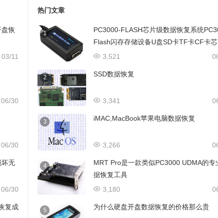
热门文章
开盘恢
PC3000-FLASH芯片级数据恢复系统PC3
1
Flash闪存存储设备U盘SD卡TF卡CF卡
级数据恢复设备
03/11
3,521
0
SSD数据恢复
2
06/30
3,341
0
iMAC,MacBook苹果电脑数据恢复
3
06/30
3,266
0
损坏无
MRT Pro是一款类似PC3000 UDMA的
4
据恢复工具
06/30
3,180
0
据恢复成
为什么硬盘开盘数据恢复的价格那么贵
5