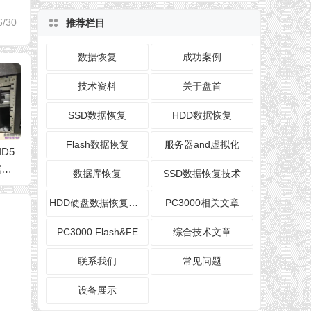
6/30
推荐栏目
数据恢复
成功案例
技术资料
关于盘首
SSD数据恢复
HDD数据恢复
Flash数据恢复
服务器and虚拟化
的日
DELL ME4012光纤存
VMFS ESXI HP虚拟
18T
错误
储8盘8TB RAID0数据
化服务器存储
硬盘，
数据库恢复
SSD数据恢复技术
恢复成功
恢复数
HDD硬盘数据恢复技术
PC3000相关文章
PC3000 Flash&FE
综合技术文章
联系我们
常见问题
设备展示