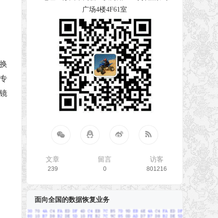
广场4楼4F61室
换
据专
与镜
文章
留言
访客
239
0
801216
面向全国的数据恢复业务