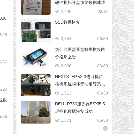
硬件损坏开盘恢复数据成功
2,440
03/11
000
SSD数据恢复
芯片
6/29
3,341
06/30
为什么硬盘开盘数据恢复的
价格那么贵
6/30
2,966
06/30
NEXTSTEP v3.3进口机台工
控机系统损坏无法引导系统
6/29
修复成功
1,913
06/30
专业数
DELL-R730服务器ESXI5.5
虚拟化数据恢复成功
6/29
1,871
06/30