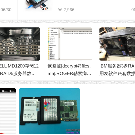
06/30
2,966
0
复被[decrypt@files.
IBM服务器3盘RAID5
成功解决20年前
n].ROGER勒索病毒
用友软件账套数据库
立老工控机磁盘
密后的金碟MS SQL
数据恢复成功
无法开机
008 R2 MDF数据库
件 勒索病毒加密