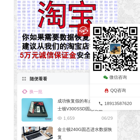
微信咨询
随便看看
QQ咨询
换一批
成功恢复假的有点过分的金
18913587620
士顿V300SSD固态硬盘
1,659
06/29
金士顿240G固态进水数据恢
复