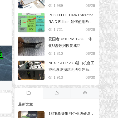
1,989
06/29
PC3000 DE Data Extractor
RAID Edition 如何使用Ext4
文件系统元数据构建RAID阵
1,721
06/29
列
爱国者U310Pro 128G一体
化U盘数据恢复成功
1,810
06/29
NEXTSTEP v3.3进口机台工
控机系统损坏无法引导系统
修复成功
1,913
06/30
最新文章
18TB希捷银河企业级硬盘，