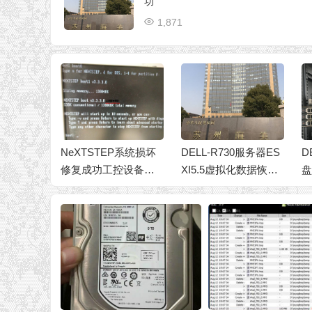
功
1,871
P系统损坏
DELL-R730服务器ES
DELL MD1200存储12
恢
控设备系
XI5.5虚拟化数据恢复
盘RAID5服务器数据
m
成功
恢复成功
加
2
文