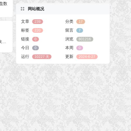
盘数
网站概况
文章
分类
239
17
标签
留言
220
7
链接
浏览
0
801216
西数WD250G机械硬盘磁头异响敲盘开盘恢复成功
今日
本周
0
0
运行
更新
10227 天
2024-6-27