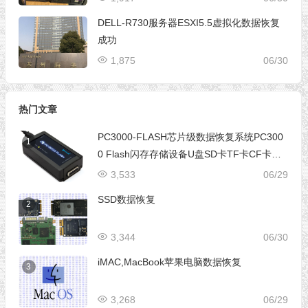
DELL-R730服务器ESXI5.5虚拟化数据恢复
成功
1,875
06/30
热门文章
PC3000-FLASH芯片级数据恢复系统PC300
1
0 Flash闪存存储设备U盘SD卡TF卡CF卡芯
片级数据恢复设备
3,533
06/29
SSD数据恢复
2
3,344
06/30
iMAC,MacBook苹果电脑数据恢复
3
3,268
06/29