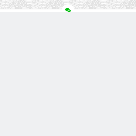
关注盘首
扫描微信二维码
微信小程序
盘首淘宝店
联系我们
地址：苏州市高新区滨河路588号赛格数码广场4楼4F61室