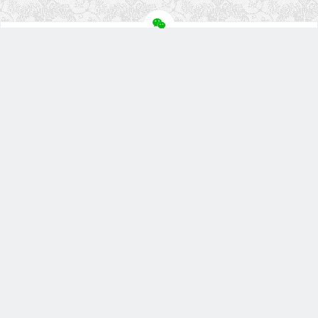
关注盘首
扫描微信二维码
微信小程序
盘首淘宝店
联系我们
地址：苏州市高新区滨河路588号赛格数码广场4楼4F61室