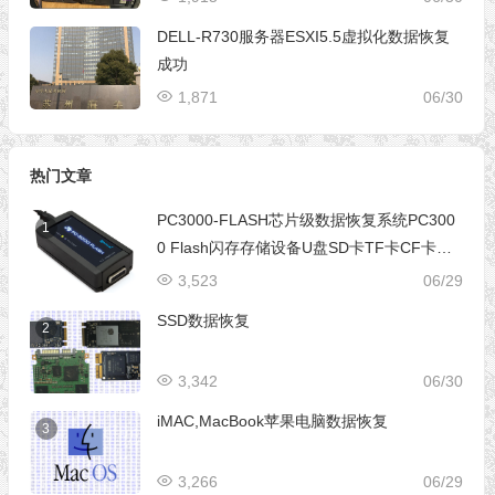
DELL-R730服务器ESXI5.5虚拟化数据恢复
成功
1,871
06/30
热门文章
PC3000-FLASH芯片级数据恢复系统PC300
1
0 Flash闪存存储设备U盘SD卡TF卡CF卡芯
片级数据恢复设备
3,523
06/29
SSD数据恢复
2
3,342
06/30
iMAC,MacBook苹果电脑数据恢复
3
3,266
06/29