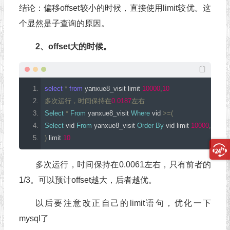
结论：偏移offset较小的时候，直接使用limit较优。这
个显然是子查询的原因。
2、offset大的时候。
select
*
from
 yanxue8_visit limit 
10000
,
10
多次运行，时间保持在
0.0187
左右
Select
*
From
 yanxue8_visit 
Where
 vid 
>=(
Select
 vid 
From
 yanxue8_visit 
Order
By
 vid limit 
10000
,
1
)
 limit 
10
多次运行，时间保持在0.0061左右，只有前者的
1/3。可以预计offset越大，后者越优。
以后要注意改正自己的limit语句，优化一下
mysql了