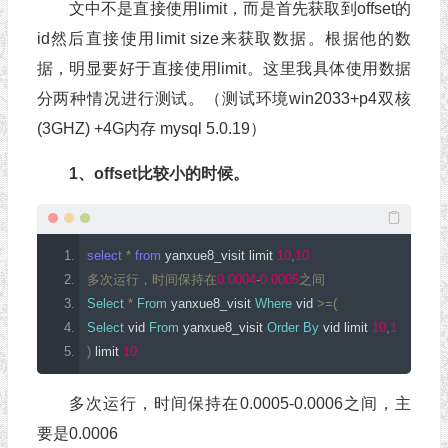
文中不是直接使用limit，而是首先获取到offset的
id然后直接使用limit size来获取数据。根据他的数
据，明显要好于直接使用limit。这里我具体使用数据
分两种情况进行测试。（测试环境win2033+p4双核
(3GHZ) +4G内存 mysql 5.0.19）
1、offset比较小的时候。
select
*
from
 yanxue8_visit limit 
10
,
10
多次运行，时间保持在
0.0004
-
0.0005
之间
Select
*
From
 yanxue8_visit 
Where
 vid 
>=(
Select
 vid 
From
 yanxue8_visit 
Order
By
 vid limit 
10
,
1
)
 limit 
10
多次运行，时间保持在0.0005-0.0006之间，主
要是0.0006