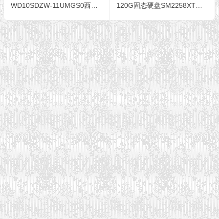
WD10SDZW-11UMGS0西数1T移动硬盘卡顿、无法复制、有坏道数据恢复
120G固态硬盘SM2258XT成功恢复数据库软件