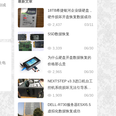
最新文章
别成
18TB希捷银河企业级硬盘，
硬件损坏开盘恢复数据成功
2,437
03/11
SSD数据恢复
3,339
06/30
为什么硬盘开盘数据恢复的
上电
价格那么贵
2,965
06/30
NEXTSTEP v3.3进口机台工
控机系统损坏无法引导系统
修复成功
1,909
06/30
DELL-R730服务器ESXI5.5
虚拟化数据恢复成功