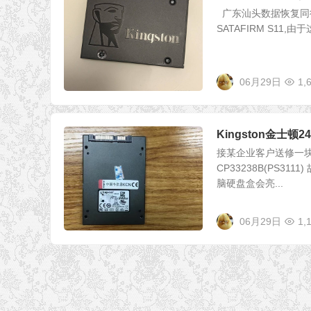
广东汕头数据恢复同行
SATAFIRM S11,
06月29日
1,
Kingston金士
接某企业客户送修一块金
CP33238B(PS
脑硬盘盒会亮...
06月29日
1,