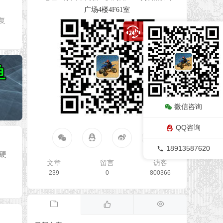
广场4楼4F61室
复
微信咨询
QQ咨询
18913587620
硬
文章
留言
访客
239
0
800366