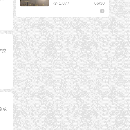
1,877
06/30
 主控
别成