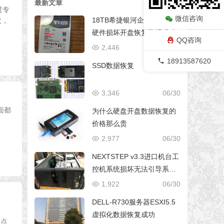
最新文章
过专
微信咨询
18TB希捷银河企业级硬盘，
取，
硬件损坏开盘恢复数据成功
QQ咨询
2,446
03/11
18913587620
SSD数据恢复
3,346
06/30
面都
为什么硬盘开盘数据恢复的
用
价格那么贵
2,977
06/30
NEXTSTEP v3.3进口机台工
控机系统损坏无法引导系统
修复成功
1,922
06/30
DELL-R730服务器ESXI5.5
虚拟化数据恢复成功
有点