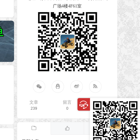
广场4楼4F61室
文章
留言
访客
239
0
804817