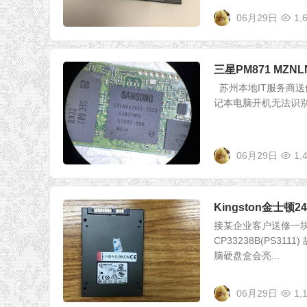
06月29日
1,
三星PM871 MZN
苏州本地IT服务商送修一
记本电脑开机无法识别到
06月29日
1,
Kingston金士
接某企业客户送修一块金
CP33238B(PS
脑硬盘盒会亮...
06月29日
1,