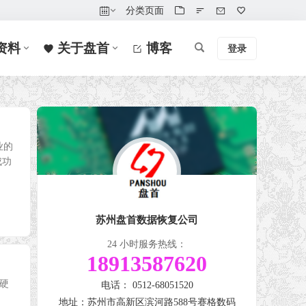
分类页面
资料
关于盘首
博客
登录
业的
成功
苏州盘首数据恢复公司
24 小时服务热线：
18913587620
硬
电话： 0512-68051520
地址：苏州市高新区滨河路588号赛格数码