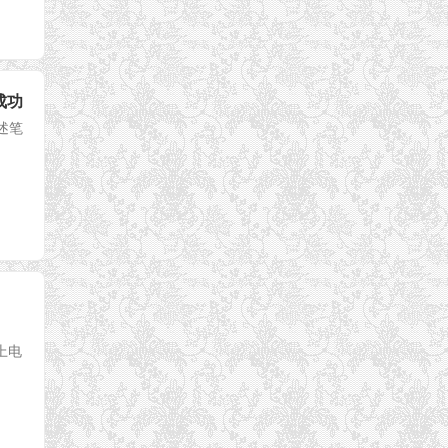
复成功
描述笔
上电