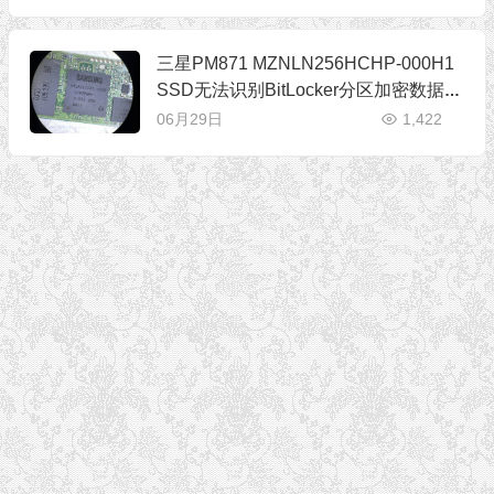
三星PM871 MZNLN256HCHP-000H1
SSD无法识别BitLocker分区加密数据恢
复成功
06月29日
1,422