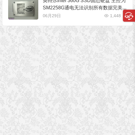
英特尔Intel 360G SSD固态硬盘 主控为
SM2258G通电无法识别所有数据完美
恢复
06月29日
1,448