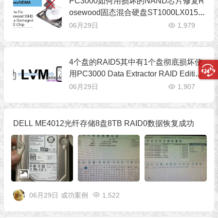
PC3000如何用损坏的NAND芯片修复R
osewood固态混合硬盘ST1000LX015
和ST2000LX001
06月29日
1,979
4个盘的RAID5其中有1个盘彻底损坏使
用PC3000 Data Extractor RAID Edition
版进行恢复
06月29日
1,907
DELL ME4012光纤存储8盘8TB RAID0数据恢复成功
06月29日
成功案例
1,522