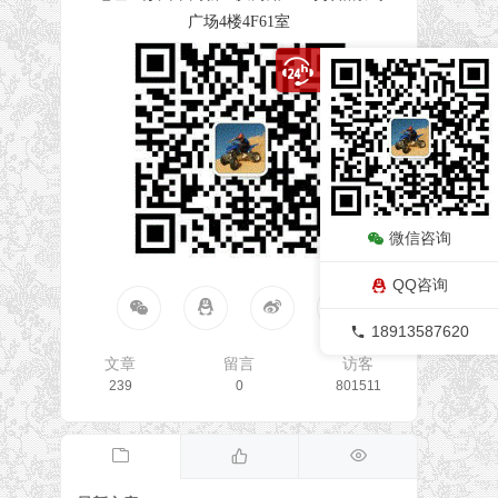
广场4楼4F61室
微信咨询
QQ咨询
18913587620
文章
留言
访客
239
0
801511