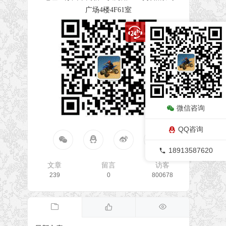
广场4楼4F61室
微信咨询
QQ咨询
18913587620
文章
留言
访客
239
0
800678