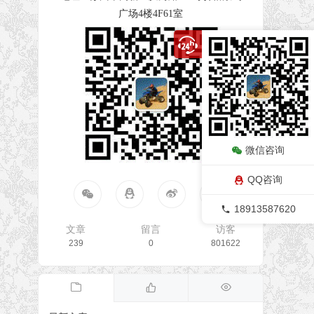
广场4楼4F61室
微信咨询
QQ咨询
18913587620
文章
留言
访客
239
0
801622