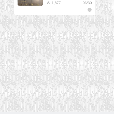
1,877
06/30