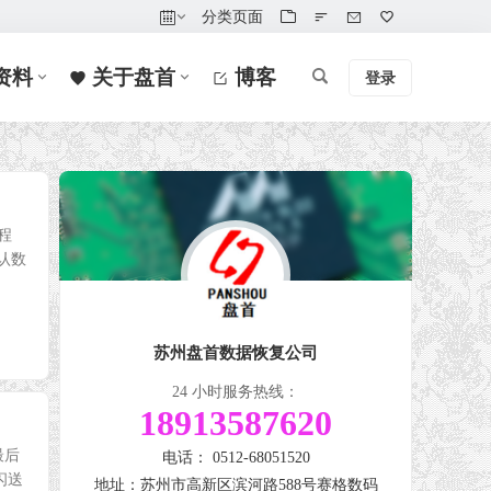
分类页面
资料
关于盘首
博客
登录
程
认数
苏州盘首数据恢复公司
24 小时服务热线：
18913587620
最后
电话： 0512-68051520
闪送
地址：苏州市高新区滨河路588号赛格数码