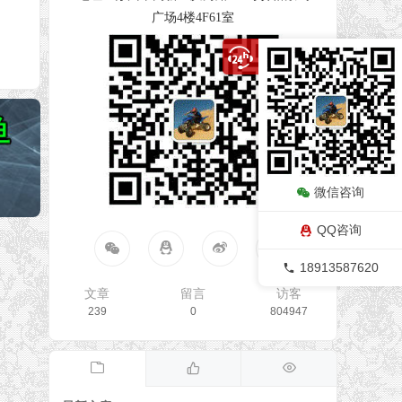
广场4楼4F61室
微信咨询
QQ咨询
18913587620
文章
留言
访客
239
0
804947