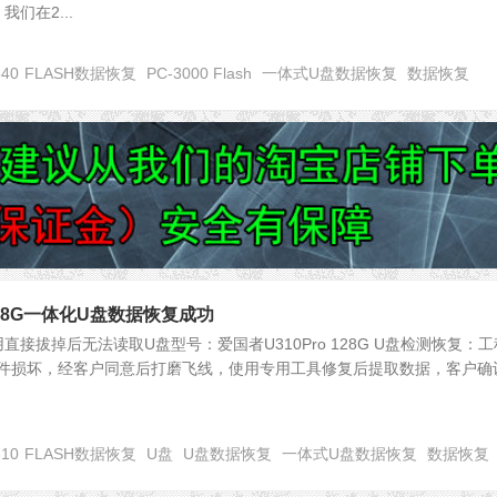
们在2...
640
FLASH数据恢复
PC-3000 Flash
一体式U盘数据恢复
数据恢复
 128G一体化U盘数据恢复成功
接拔掉后无法读取U盘型号：爱国者U310Pro 128G U盘检测恢复：工
硬件损坏，经客户同意后打磨飞线，使用专用工具修复后提取数据，客户确
810
FLASH数据恢复
U盘
U盘数据恢复
一体式U盘数据恢复
数据恢复