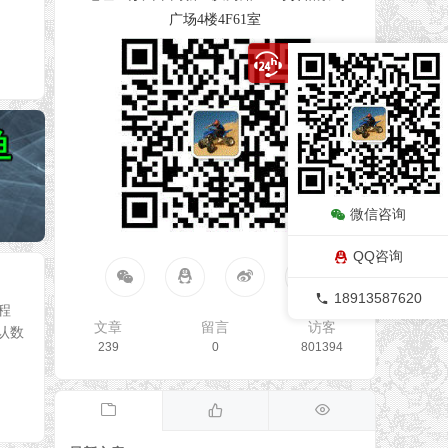
广场4楼4F61室
微信咨询
QQ咨询
18913587620
程
文章
留言
访客
认数
239
0
801394