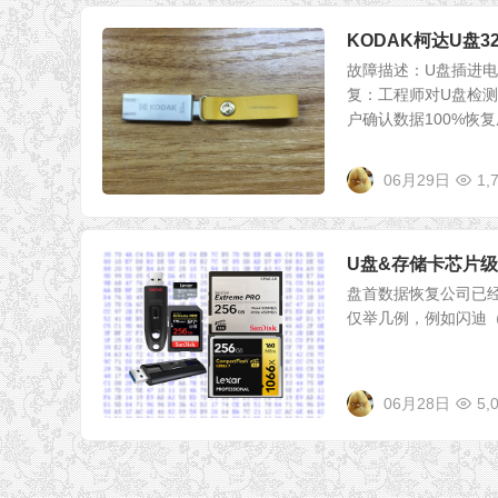
KODAK柯达U盘
故障描述：U盘插进
复：工程师对U盘检
户确认数据100%恢复成
06月29日
1,
U盘&存储卡芯片
盘首数据恢复公司已经
仅举几例，例如闪迪（San
06月28日
5,