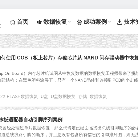
首页
数据恢复
成功案例
技术
复
ASH如何使用 COB（板上芯片）存储芯片从 NAND 闪存驱动器中恢
hip On Board）内存芯片给试图从中恢复数据的数据恢复工程师带来了挑
部结构：在黑色塑料涂层下，只有一个NAND晶体和连接到PCB的小走
222
FLASH数据恢复
U盘
U盘数据恢复
存储
数据恢复
sh 蜘蛛板适配器自动引脚序列案例
果您曾经处理过单片数据恢复，那么您肯定已经面临找出总线引脚顺序的必
知道总线线路引脚的顺序，并且您没有包含所有信息的引脚排列图，则无