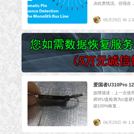
决此类情况。但现在，我
06月29日
2,
爱国者U310Pro
故障描述：上一次使用直
师对U盘检测为U盘
据100%恢复...
06月29日
1,