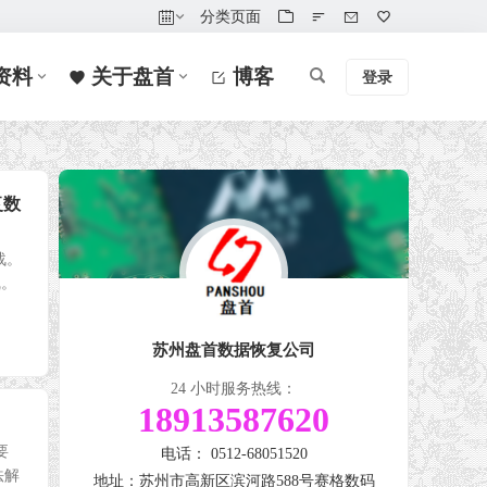
分类页面
资料
关于盘首
博客
登录
复数
战。
线。
苏州盘首数据恢复公司
24 小时服务热线：
18913587620
要
电话： 0512-68051520
法解
地址：苏州市高新区滨河路588号赛格数码