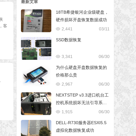
最新文章
18TB希捷银河企业级硬盘，
恢
硬件损坏开盘恢复数据成功
，客
2,441
03/11
SSD数据恢复
3,341
06/30
为什么硬盘开盘数据恢复的
价格那么贵
。
2,967
06/30
NEXTSTEP v3.3进口机台工
控机系统损坏无法引导系统
修复成功
1,915
06/30
DELL-R730服务器ESXI5.5
虚拟化数据恢复成功