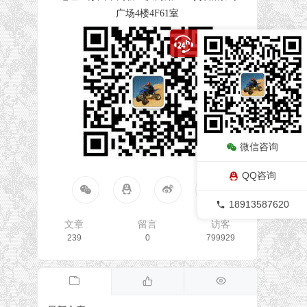
广场4楼4F61室
微信咨询
QQ咨询
18913587620
文章
留言
访客
239
0
799929